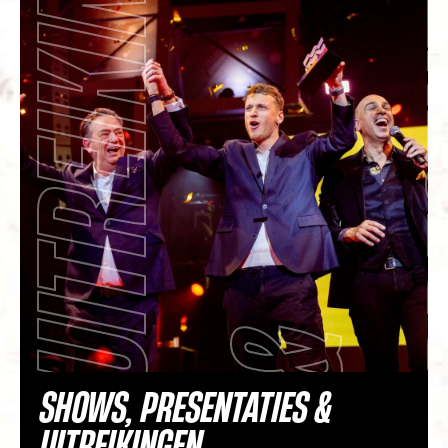
N
SHOWS, PRESENTATIES &
UITREIKINGEN