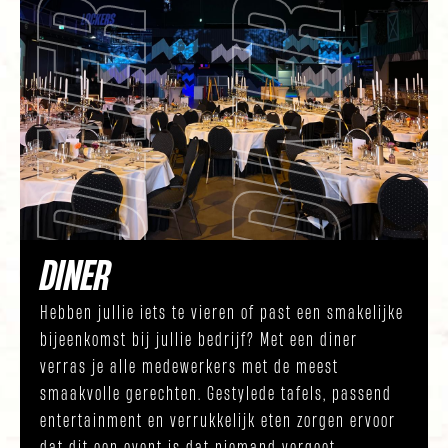
R
D
I
N
E
R
D
I
N
E
DINER
Hebben jullie iets te vieren of past een smakelijke
bijeenkomst bij jullie bedrijf? Met een diner
verras je alle medewerkers met de meest
smaakvolle gerechten. Gestylede tafels, passend
entertainment en verrukkelijk eten zorgen ervoor
dat dit een event is dat niemand vergeet.