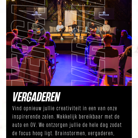
N
V
E
R
G
A
D
E
R
E
N
V
E
R
G
A
D
E
R
E
VERGADEREN
Vind opnieuw jullie creativiteit in een van onze
inspirerende zalen. Makkelijk bereikbaar met de
auto en OV. We ontzorgen jullie de hele dag zodat
de focus hoog ligt. Brainstormen, vergaderen,