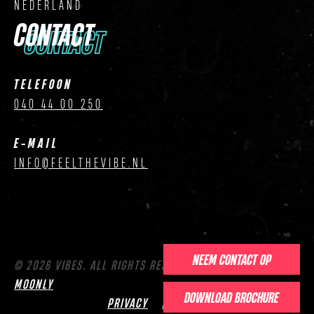
NEDERLAND
CONTACT
CONTACT
TELEFOON
040 44 00 250
E-MAIL
INFO@FEELTHEVIBE.NL
NEEM CONTACT OP
© 2026 VIBES. ALL RIGHTS RESERVED. WEBSITE BY
MOONLY
DOWNLOAD BROCHURE
PRIVACY
HUISREGELS