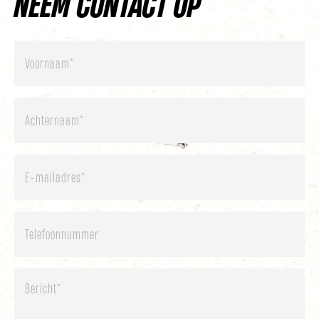
NEEM CONTACT OP
Voornaam
*
Achternaam
*
E-
mailadres
*
Telefoon
Bericht
*