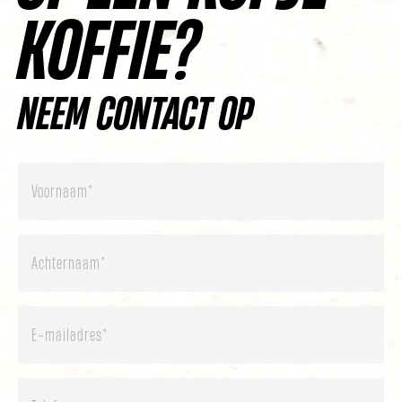
KOFFIE?
NEEM CONTACT OP
Voornaam
*
Achternaam
*
E-
mailadres
*
Telefoon